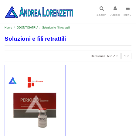
Search
Accedi
Menu
Home
ODONTOIATRIA
Soluzioni e fili retrattili
Soluzioni e fili retrattili
Reference, A to Z
1