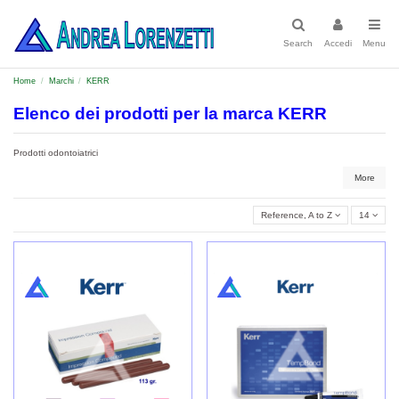
Search
Accedi
Menu
Home
Marchi
KERR
Elenco dei prodotti per la marca KERR
Prodotti odontoiatrici
More
Reference, A to Z
14