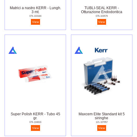
Matrici a nastro KERR - Lungh.
TUBLI-SEAL KERR -
3 mt.
Otturazione Endodontica
076-103184
076-103579
View
View
Super Polish KERR - Tubo 45
Maxcem Elite Standard kit 5
gr.
siringhe
076-104816
121-107957
View
View