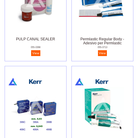
PULP CANAL SEALER
Permlastic Regular Body -
Adesivo per Permlastic
055-0398
055-0713
View
View