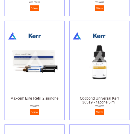
pz.
025-02620
055-0083
View
View
Maxcem Elite Refill 2 siringhe
Optibond Universal Kerr
36519 - flacone 5 ml.
055-0200
055-0260
View
View