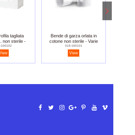
ofila tagliata
Bende di garza orlata in
Garze
 non sterile -
cotone non sterile - Varie
varie mi
-100102
016-160101
 da 1 kg.
misure
c
View
View