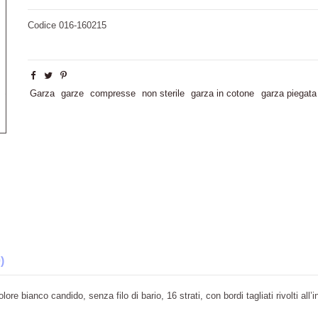
Codice
016-160215
Garza
garze
compresse
non sterile
garza in cotone
garza piegata
)
re bianco candido, senza filo di bario, 16 strati, con bordi tagliati rivolti all’i