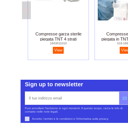
Compresse garza sterile
Compresse 
piegata TNT 4 strati
piegata in TNT
1603011010
016-16
View
Vie
Sign up to newsletter
Puoi annullare l'iscrizione in ogni momenti. A questo scopo, cerca le info di
contatto nelle note legali.
Accetto i termini e le condizioni e l'informativa sulla privacy.