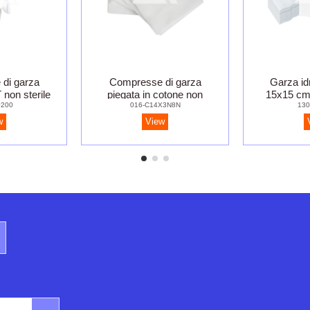
di garza
Compresse di garza
Garza idr
 non sterile
piegata in cotone non
15x15 cm.
0200
016-C14X3N8N
130
sterile - cm. 10x10
Conf.
w
View