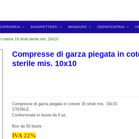
CHIRURGIA
DISINFETTANTI
MONOUSO
ODONTOIATRIA
V
cotone 16 strati sterile mis. 10x10
Compresse di garza piegata in coto
sterile mis. 10x10
Compresse di garza piegata in cotone 16 strati mis. 10x10.
STERILE.
Confezionate in busta da 5 pz..
Box da 50 buste
IVA
22
%