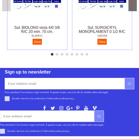
Sut. BIOLONG viola 4/0 3/8
Sut. SURGICRYL
R/C 20 mm. 70 cm.
MONOFILAMENT 0 1/2 R/C
36 mm. 75 cm.
BL184EV1
13351436
View
View
Sign up to newsletter
Puoi annullare l'iscrizione in ogni momenti. A questo scopo, cerca le info di contatto nelle note legali.
Accetto i termini e le condizioni e l'informativa sulla privacy.
Puoi annullare l'iscrizione in ogni momenti. A questo scopo, cerca le info di contatto nelle note legali.
Accetto i termini e le condizioni e l'informativa sulla privacy.