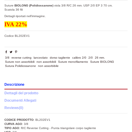
Suture
BIOLONG (Polidiossanone)
viola 3/8 R/C 26 mm. USP 2/0 EP 3 70 cm.
Scatola 36 fili
Dettagli riportati nell'immagine.
IVA
22
%
Codice
BL202EV1
3/8
reverse cutting
lanceolato
dorso tagliente
calibro 2/0
2/0
26 mm.
Suture non assorbibili
non assorbibili
Suture monofilamento
Suture BIOLONG
Sutura Polidiossanone
non assorbibile
Descrizione
Dettagli del prodotto
Documenti Allegati
Reviews
(0)
CODICE PRODOTTO
: BL202EV1
CURVA AGO
: 3/8
TIPO AGO
: R/C Reverse Cutting - Punta triangolare corpo tagliente