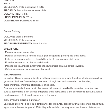
USP
: 2/0
EP
: 3
MOLECOLA
: Polidiossanone (PDS)
TIPO FILO
: Monofilamento assorbibile
COLORE FILO
: Viola
LUNGHEZZA FILO
: 70 cm.
CONTENUTO SCATOLA
: 36 fili
-------------------
Suture Biolong
COLORE
: Viola o Incolore
MOLECOLA
: Polidiossanone
TIPO DI RIVESTIMENTO
: Non rivestita
SPECIFICHE
:
- Elevata resistenza tensile
- Perdita di resistenza tensile ideale per il supporto prolungato della ferita
- Estrema maneggevolezza, flessibilità e facile esecuzione del nodo
- Eccellente sicurezza di tenuta del nodo
- Passaggio traumatico attraverso i tessuti grazie alla superficie levigata
- Ottima scorrevolezza attraverso i tessuti
INFORMAZIONI
:
Le suture Biolong sono indicate per l’approssimazione e/o la legatura dei tessuti molli in
generale, incluso l’uso nelle procedure chirurgiche cardiovascolari pediatriche,
microchirurgia, chirurgia oftalmica e ortopedia.
Queste suture risultano particolarmente utili dove si desideri la combinazione tra una
sutura assorbibile e un esteso supporto della ferita (fino a sei settimane): tessuti a lenta
cicatrizzazione e/o tessuti sottoposti a tensione.
RESISTENZA TENSILE IN VIVO
:
La sutura Biolong, dopo due settimane dall’impianto, presenta una resistenza alla rottura
approssimativamente pari al 75% di quella iniziale, dopo quattro settimane diviene poco