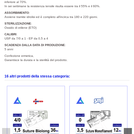
inferiore al 70%.
In sei settimane la resistenza tensile risulta essere tra il 55% e il 60%.
ASSORBIMENTO
:
Avviene tramite idrolisi ed è completo all’incirca tra 180 e 220 giorni.
STERILIZZAZIONE
:
Ossido di etilene (ETO)
CALIBRI
:
USP da 7/0 a 1 - EP da 0,5 a 4
SCADENZA DALLA DATA DI PRODUZIONE
:
5 anni
Confezione ermetica,
Garantisce la durata e la sterilità del prodotto.
16 altri prodotti della stessa categoria: