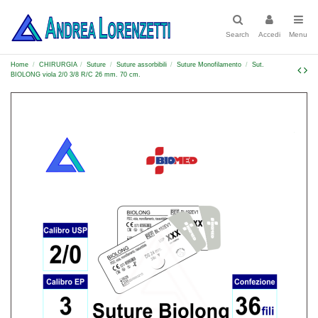
Search
Accedi
Menu
Home
CHIRURGIA
Suture
Suture assorbibili
Suture Monofilamento
Sut.
BIOLONG viola 2/0 3/8 R/C 26 mm. 70 cm.