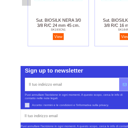
Sut. BIOSILK NERA 3/0
Sut. BIOSIL
3/8 R/C 24 mm 45 cm.
3/8 R/C 16 
SK193CN1
SK164
View
Vie
Sign up to newsletter
Puoi annullare l'iscrizione in ogni momenti. A questo scopo, cerca le info di
contatto nelle note legali.
Accetto i termini e le condizioni e l'informativa sulla privacy.
Puoi annullare l'iscrizione in ogni momenti. A questo scopo, cerca le info di contatt