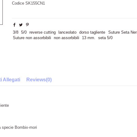
Codice
SK155CN1
3/8
5/0
reverse cutting
lanceolato
dorso tagliente
Suture Seta Ner
Suture non assorbibili
non assorbibili
13 mm.
seta 5/0
 Allegati
Reviews
(0)
liente
lla specie Bombix-mori