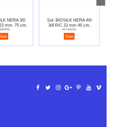
ILK NERA 3/0
Sut. BIOSILK NERA 4/0
Sut. 
22 mm. 75 cm.
3/8 R/C 22 mm 45 cm.
R/C 
483FN1
SK794CN1
View
View