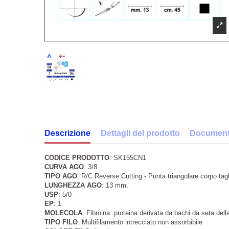
Descrizione
Dettagli del prodotto
Documenti
CODICE PRODOTTO
: SK155CN1
CURVA AGO
: 3/8
TIPO AGO
: R/C Reverse Cutting - Punta triangolare corpo tag
LUNGHEZZA AGO
: 13 mm.
USP
: 5/0
EP
: 1
MOLECOLA
: Fibroina: proteina derivata da bachi da seta de
TIPO FILO
: Multifilamento intrecciato non assorbibile