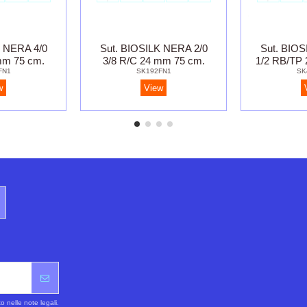
K NERA 4/0
Sut. BIOSILK NERA 2/0
Sut. BIOS
mm 75 cm.
3/8 R/C 24 mm 75 cm.
1/2 RB/TP 
FN1
SK192FN1
SK
w
View
o nelle note legali.