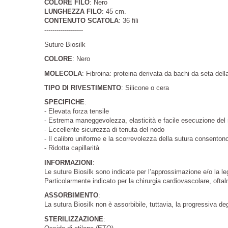
COLORE FILO
: Nero
LUNGHEZZA FILO
: 45 cm.
CONTENUTO SCATOLA
: 36 fili
-------------------
Suture Biosilk
COLORE
: Nero
MOLECOLA
: Fibroina: proteina derivata da bachi da seta de
TIPO DI RIVESTIMENTO
: Silicone o cera
SPECIFICHE
:
- Elevata forza tensile
- Estrema maneggevolezza, elasticità e facile esecuzione del
- Eccellente sicurezza di tenuta del nodo
- Il calibro uniforme e la scorrevolezza della sutura consentono
- Ridotta capillarità
INFORMAZIONI
:
Le suture Biosilk sono indicate per l’approssimazione e/o la leg
Particolarmente indicato per la chirurgia cardiovascolare, oftal
ASSORBIMENTO
:
La sutura Biosilk non è assorbibile, tuttavia, la progressiva de
STERILIZZAZIONE
: